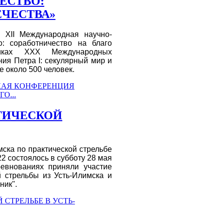
ЕСТВО:
ЕЧЕСТВА»
 XII Международная научно-
о: соработничество на благо
амках XXХ Международных
ия Петра I: секулярный мир и
е около 500 человек.
СКАЯ КОНФЕРЕНЦИЯ
О...
ТИЧЕСКОЙ
мска по практической стрельбе
2 состоялось в субботу 28 мая
ревнованиях приняли участие
й стрельбы из Усть-Илимска и
ник".
 СТРЕЛЬБЕ В УСТЬ-