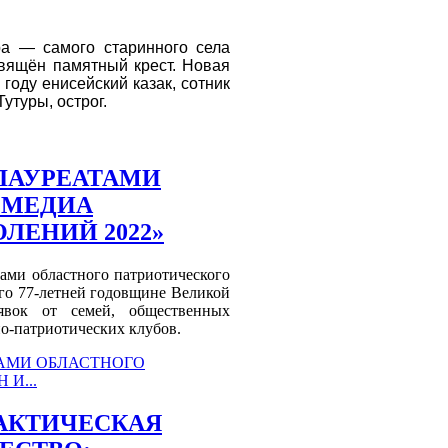
ра — самого старинного села
свящён памятный крест. Новая
году енисейский казак, сотник
утуры, острог.
 ЛАУРЕАТАМИ
 МЕДИА
ЛЕНИЙ 2022»
ами областного патриотического
ого 77-летней годовщине Великой
явок от семей, общественных
о-патриотических клубов.
ТАМИ ОБЛАСТНОГО
И...
АКТИЧЕСКАЯ