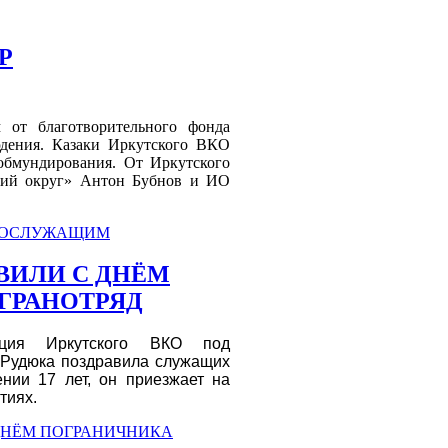
Р
 от благотворительного фонда
юдения. Казаки Иркутского ВКО
обмундирования. От Иркутского
чий округ» Антон Бубнов и ИО
ННОСЛУЖАЩИМ
ВИЛИ С ДНЁМ
ГРАНОТРЯД
ация Иркутского ВКО под
 Рудюка поздравила служащих
ении 17 лет, он приезжает на
тиях.
 ДНЁМ ПОГРАНИЧНИКА