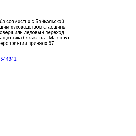
уба совместно с Байкальской
бщим руководством старшины
совершили ледовый переход
защитника Отечества. Маршрут
 мероприятии приняло 67
0544341