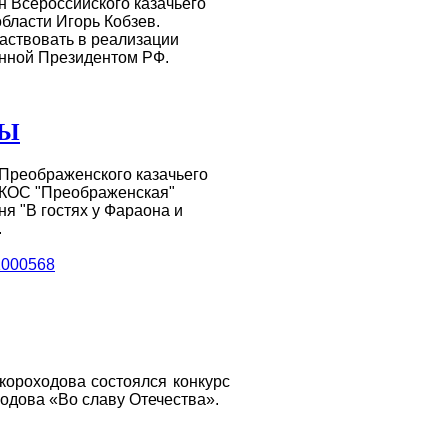
н Всероссийского казачьего
бласти Игорь Кобзев.
частвовать в реализации
енной Президентом РФ.
РЫ
 Преображенского казачьего
 ГКОС "Преображенская"
я "В гостях у Фараона и
.
1000568
Скороходова состоялся конкурс
родова
«Во славу Отечества».