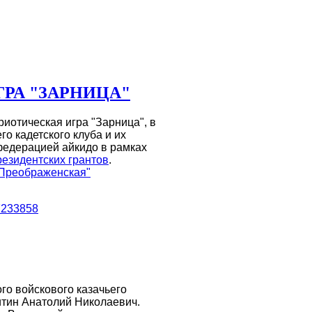
РА "ЗАРНИЦА"
риотическая игра "Зарница", в
о кадетского клуба и их
федерацией айкидо в рамках
езидентских грантов
.
"Преображенская"
7233858
ого войскового казачьего
итин Анатолий Николаевич.