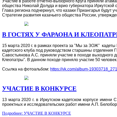
Участие в работе отчётно-выборного Круга приняли атама
общества Николай Долуда и врио губернатора Иркутской о
Глава региона подчеркнул, что казаки Приангарья будут у
Стратегии развития казачьего общества России, утвержд
В ГОСТЯХ У ФАРАОНА И КЛЕОПАТ
15 марта 2020 г. в рамках проекта за "Мы за ЗОЖ" кадеты
кадетского клуба под руководством старшины отделения
Савостьянова А.С. приняли участие в походе выходного дн
Клеопатры". В данном походе приняло участие 50 человек
Ссылка на фотоальбом:
https://vk.com/album-19303718_27
УЧАСТИЕ В КОНКУРСЕ
13 марта 2020 г. в Иркутском кадетском корпусе имени 
проектных и исследовательских работ имени А.П. Белобо
Подробнее: УЧАСТИЕ В КОНКУРСЕ