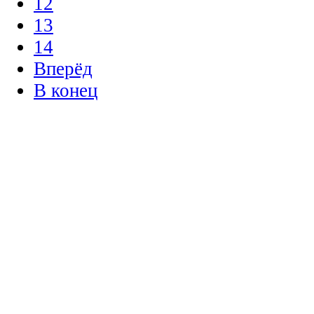
12
13
14
Вперёд
В конец