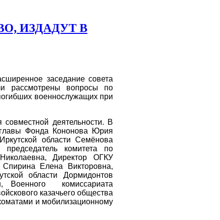
О, ИЗДАДУТ В
расширенное заседание совета
ли рассмотрены вопросы по
 погибших военнослужащих при
 совместной деятельности. В
 главы Фонда Кононова Юрия
Иркутской области Семёнова
- председатель комитета по
 Николаевна, Директор ОГКУ
 Спирина Елена Викторовна,
утской области Дормидонтов
ии, Военного комиссариата
 войскового казачьего общества
нкоматами и мобилизационному