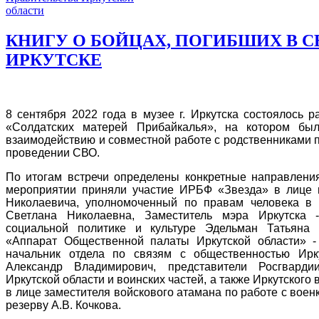
КНИГУ О БОЙЦАХ, ПОГИБШИХ В СВ
ИРКУТСКЕ
8 сентября 2022 года в музее г. Иркутска состоялось 
«Солдатских матерей Прибайкалья», на котором бы
взаимодействию и совместной работе с родственниками
проведении СВО.
По итогам встречи определены конкретные направления
мероприятии приняли участие ИРБФ «Звезда» в лице
Николаевича, уполномоченный по правам человека в 
Светлана Николаевна, Заместитель мэра Иркутска 
социальной политике и культуре Эдельман Татьяна
«Аппарат Общественной палаты Иркутской области» -
начальник отдела по связям с общественностью Ирк
Александр Владимирович, представители Росгвард
Иркутской области и воинских частей, а также Иркутского
в лице заместителя войскового атамана по работе с вое
резерву А.В. Кочкова.