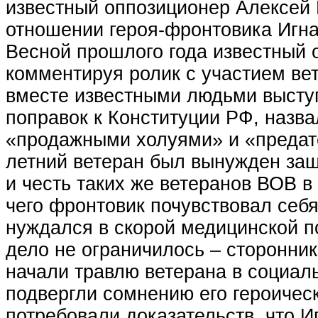
известный оппозиционер Алексей
отношении героя-фронтовика Игна
Весной прошлого года известный 
комментируя ролик с участием вет
вместе известными людьми высту
поправок к Конституции РФ, назва
«продажными холуями» и «предат
летний ветеран был вынужден за
и честь таких же ветеранов ВОВ в 
чего фронтовик почувствовал себя
нуждался в скорой медицинской 
дело не ограничилось – сторонни
начали травлю ветерана в социал
подвергли сомнению его героичес
потребовали доказательств, что И