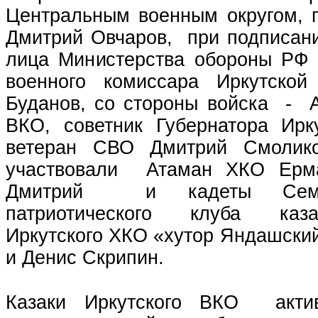
Центральным военным округом, г
Дмитрий Овчаров, при подписан
лица Министерства обороны РФ
военного комиссара Иркутской
Буданов, со стороны войска - А
ВКО, советник Губернатора Ирк
ветеран СВО Дми
трий Смолик
участвовали Атаман ХКО Ерм
Дмитрий и кадеты Семей
патриотического клуба каз
Иркутского ХКО «хутор Яндашски
и Денис Скрипин.
Казаки Иркутского ВКО акти