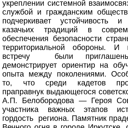
укреплении системной взаимосвя
службой и гражданским общест
подчеркивает устойчивость и 
казачьих традиций в соврем
обеспечения безопасности стран
территориальной обороны. И
встречу были приглашен
демонстрирует ориентир на обу
опыта между поколениями. Осо
то, что среди кадетов про
праправнук выдающегося советск
А.П. Белобородова — Героя Со
участника важных этапов ис
гордость региона. Памятник пра
Вечного огня в городе Иркутске,