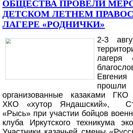
ОБЩЕСТВА ПРОВЕЛИ МЕР
ДЕТСКОМ ЛЕТНЕМ ПРАВО
ЛАГЕРЕ «РОДНИЧКИ»
2-3 авг
территор
лагеря 
благосло
Евгени
прошли
организованные казаками ГКО 
ХКО «хутор Яндашский», Стр
«Рысь» при участии бойцов военн
клуба Иркутского техникума эк
Участники казачьей смены «Русс